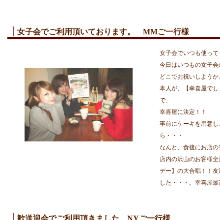
女子会でご利用頂いております。 MMご一行様
女子会でいつも使って
今日はいつもの女子会
どこでお祝いしようか
本人が、【幸喜屋でし
で、
幸喜屋に決定！！
事前にケーキを用意し
ら・・・
なんと、食後にお店の
店内の沢山のお客様全
デー】の大合唱！！友
した・・・。幸喜屋最
歓送迎会でご利用頂きました NYご一行様