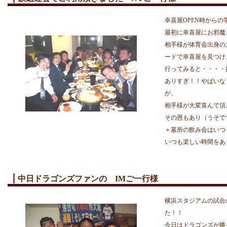
幸喜屋OPEN時からの
最初に幸喜屋にお邪魔
相手様が体育会出身の
ードで幸喜屋を見つけ
行ってみると・・・・
ありすぎ！！やばいな
が、
相手様が大変喜んで頂
その恩もあり（うそで
＋墓所の飲み会はいつ
いつも楽しい時間をあ
中日ドラゴンズファンの IMご一行様
横浜スタジアムの試合
た！！
今日はドラゴンズが勝