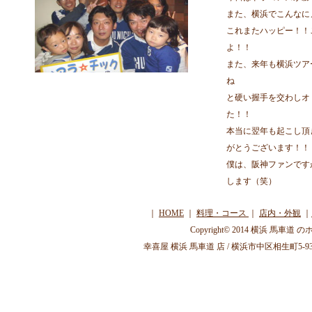
また、横浜でこんなに
これまたハッピー！！
よ！！
また、来年も横浜ツア
ね
と硬い握手を交わしオ
た！！
本当に翌年も起こし頂
がとうございます！！
僕は、阪神ファンです
します（笑）
｜
HOME
｜
料理・コース
｜
店内・外観
｜
Copyright© 2014 横浜 馬車道 
幸喜屋 横浜 馬車道 店 / 横浜市中区相生町5-93-1-2F / 